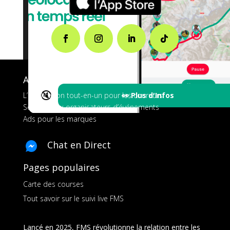
A propos de FMS
🔇
👀 Plus d'Infos
L’application tout-en-un pour les coureurs
Services aux organisateurs d’événements
Ads pour les marques
Chat en Direct
Pages populaires
Carte des courses
Tout savoir sur le suivi live FMS
Lancé en 2025, FMS révolutionne la relation entre les