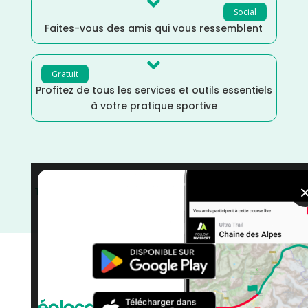

Social
Faites-vous des amis qui vous ressemblent

Gratuit
Profitez de tous les services et outils essentiels
à votre pratique sportive
Trail
/
Meurthe et Moselle
/
Mai
/
Grand Est
/
France
/
Distance Semi
/
Distance Faible
/
Dénivelé Moyen
/
courses