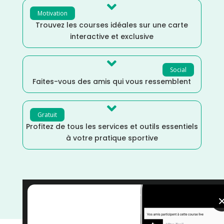

Motivation
Trouvez les courses idéales sur une carte
interactive et exclusive

Social
Faites-vous des amis qui vous ressemblent

Gratuit
Profitez de tous les services et outils essentiels
à votre pratique sportive
Normandie
/
France
/
Distance Faible
/
courses
/
Course à Pied
/
Calvados
/
Août