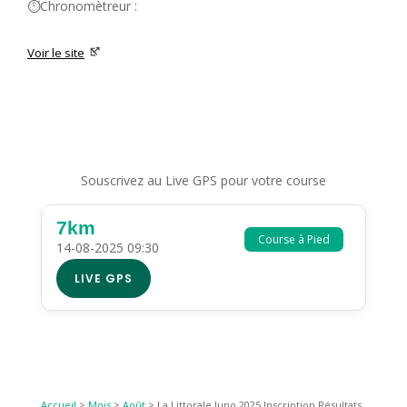
⏱️Chronomètreur :
Voir le site
Souscrivez au Live GPS pour votre course
7km
Course à Pied
14-08-2025 09:30
LIVE GPS
Accueil
>
Mois
>
Août
>
La Littorale Juno 2025 Inscription Résultats