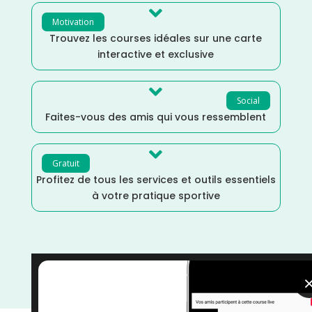

Motivation
Trouvez les courses idéales sur une carte
interactive et exclusive

Social
Faites-vous des amis qui vous ressemblent

Gratuit
Profitez de tous les services et outils essentiels
à votre pratique sportive
Octobre
/
Île de France
/
Hauts de Seine
/
France
/
Distance Faible
/
courses
/
Course à Pied