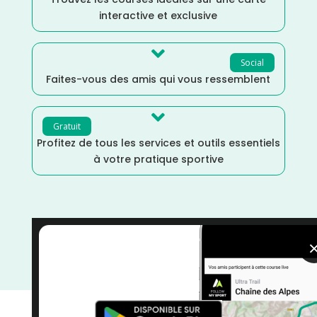
interactive et exclusive

Social
Faites-vous des amis qui vous ressemblent

Gratuit
Profitez de tous les services et outils essentiels
à votre pratique sportive
Trail
/
Pyrénées Atlantiques
/
Nouvelle Aquitaine
/
Marche Nordique
/
Marche
/
Juin
/
France
/
Distance
Semi
/
Dénivelé Elevé
/
courses