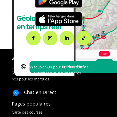
A propos de FMS
🔇
👀 Plus d'Infos
L’application tout-en-un pour les coureurs
Services aux organisateurs d’événements
Ads pour les marques
Chat en Direct
Pages populaires
Carte des courses