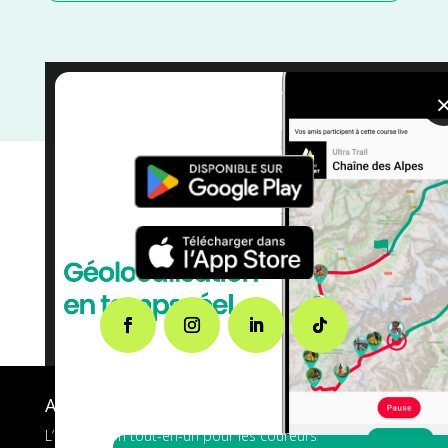
Octobre
/
Occitanie
/
Lot
/
France
/
Distance Faible
/
courses
/
Course à Pied
A propos de FMS
L’application tout-en-un pour les coureurs