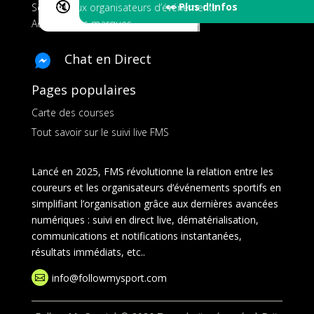
🔇
👀 Plus d'Infos
Services aux organisateurs d’événements
Ads pour les marques
Chat en Direct
Pages populaires
Carte des courses
Tout savoir sur le suivi live FMS
Lancé en 2025, FMS révolutionne la relation entre les
coureurs et les organisateurs d’événements sportifs en
simplifiant l’organisation grâce aux dernières avancées
numériques : suivi en direct live, dématérialisation,
communications et notifications instantanées,
résultats immédiats, etc..
info@followmysport.com
