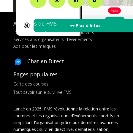
A propos de FMS
🔇
👀 Plus d'Infos
L’application tout-en-un pour les coureurs
Services aux organisateurs d’événements
Ads pour les marques
Chat en Direct
Pages populaires
Carte des courses
Tout savoir sur le suivi live FMS
Lancé en 2025, FMS révolutionne la relation entre les
coureurs et les organisateurs d’événements sportifs en
simplifiant l’organisation grâce aux dernières avancées
numériques : suivi en direct live, dématérialisation,