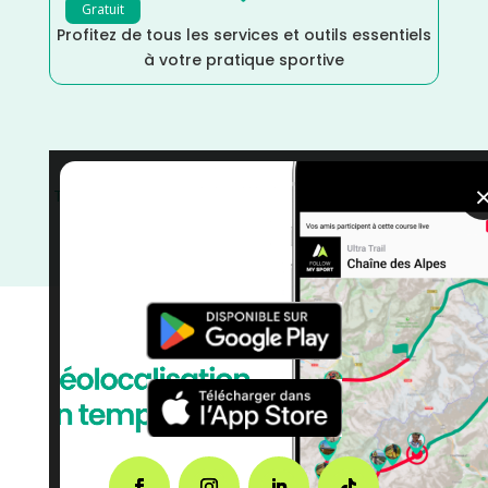
Gratuit
Profitez de tous les services et outils essentiels
à votre pratique sportive
Trail
/
Seine Maritime
/
Normandie
/
Marche Nordique
/
Marche
/
Juin
/
France
/
Distance Semi
/
Distance
Marathon
/
Distance Faible
/
Dénivelé Moyen
/
Dénivelé Montagne
/
Dénivelé Faible
/
courses