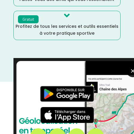

Gratuit
Profitez de tous les services et outils essentiels
à votre pratique sportive
Trail
/
Septembre
/
Oise
/
Hauts de France
/
France
/
Distance Semi
/
Distance Faible
/
courses