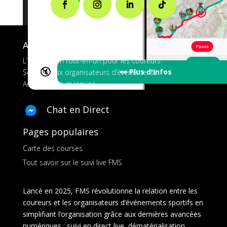
A propos de FMS
L’application tout-en-un pour les coureurs
🔇
👀 Plus d'Infos
Services aux organisateurs d’événements
Ads pour les marques
Chat en Direct
Pages populaires
Carte des courses
Tout savoir sur le suivi live FMS
Lancé en 2025, FMS révolutionne la relation entre les
coureurs et les organisateurs d’événements sportifs en
simplifiant l’organisation grâce aux dernières avancées
numériques : suivi en direct live, dématérialisation,