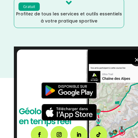

Gratuit
Profitez de tous les services et outils essentiels
à votre pratique sportive
Trail
/
Randonnée
/
Octobre
/
Nouvelle Aquitaine
/
Marche
/
Lot et Garonne
/
France
/
Distance Semi
/
Distance Faible
/
courses