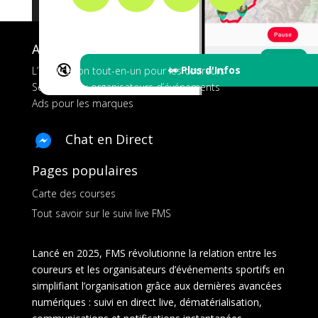
A propos de FMS
🔇
👀 Plus d'Infos
L’application tout-en-un pour les coureurs
Services aux organisateurs d’événements
Ads pour les marques
Chat en Direct
Pages populaires
Carte des courses
Tout savoir sur le suivi live FMS
Lancé en 2025, FMS révolutionne la relation entre les
coureurs et les organisateurs d’événements sportifs en
simplifiant l’organisation grâce aux dernières avancées
numériques : suivi en direct live, dématérialisation,