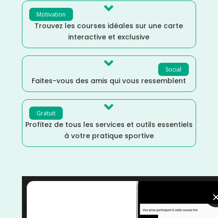

Motivation
Trouvez les courses idéales sur une carte
interactive et exclusive

Social
Faites-vous des amis qui vous ressemblent

Gratuit
Profitez de tous les services et outils essentiels
à votre pratique sportive
Vendée
/
Trail
/
Pays de la Loire
/
Juillet
/
France
/
Distance Semi
/
Distance Marathon
/
Distance Faible
/