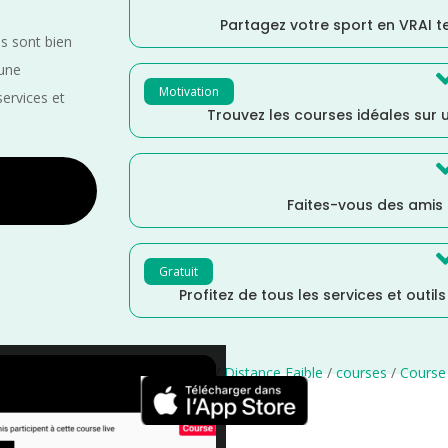
Partagez votre sport en VRAI 
es sont bien
 une
Motivation
services et
Trouvez les courses idéales sur u
Faites-vous des amis
Gratuit
Profitez de tous les services et outil
Oise
/
Juin
/
Île de France
/
France
/
Distance Faible
/
courses
/
Course 
×