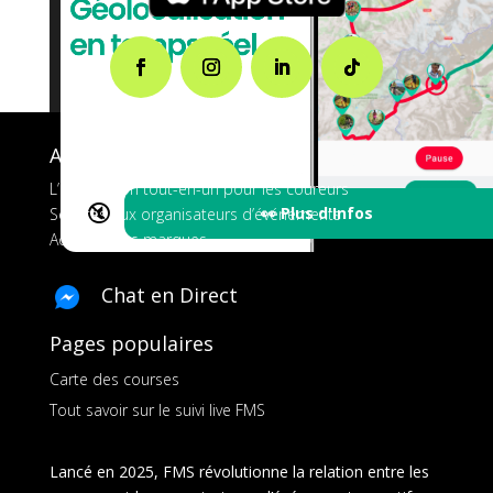
A propos de FMS
L’application tout-en-un pour les coureurs
🔇
👀 Plus d'Infos
Services aux organisateurs d’événements
Ads pour les marques
Chat en Direct
Pages populaires
Carte des courses
Tout savoir sur le suivi live FMS
Lancé en 2025, FMS révolutionne la relation entre les