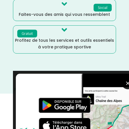

Social
Faites-vous des amis qui vous ressemblent

Gratuit
Profitez de tous les services et outils essentiels
à votre pratique sportive
Trail
/
Provence Alpes Côte d'Azur
/
Novembre
/
France
/
Distance Semi
/
courses
/
Bouches du Rhône