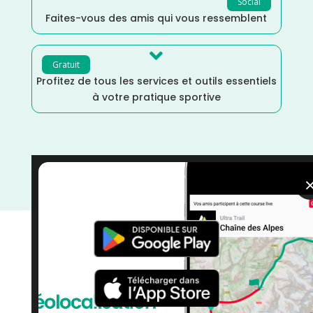
Social
Faites-vous des amis qui vous ressemblent

Gratuit
Profitez de tous les services et outils essentiels
à votre pratique sportive
Trail
/
Occitanie
/
Gard
/
France
/
Distance Semi
/
Distance Marathon
/
Distance Faible
/
courses
/
Avril