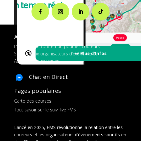
A propos de FMS
L’application tout-en-un pour les coureurs
🔇
👀 Plus d'Infos
Services aux organisateurs d’événements
Ads pour les marques
Chat en Direct
Pages populaires
Carte des courses
Tout savoir sur le suivi live FMS
Lancé en 2025, FMS révolutionne la relation entre les
coureurs et les organisateurs d’événements sportifs en