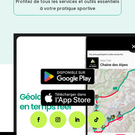
Profitez de tous les services et outils essentiels
à votre pratique sportive
Val d'Oise
/
Trail
/
Septembre
/
Île de France
/
France
/
Distance Semi
/
Distance Marathon
/
Distance Faible
/
Dénivelé Moyen
/
courses