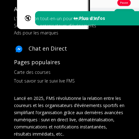
A propos de FMS
🔇
👀 Plus d'Infos
L’application tout-en-un pour les coureurs
Services aux organisateurs d’événements
Ads pour les marques
Chat en Direct
Pages populaires
Carte des courses
Tout savoir sur le suivi live FMS
Lancé en 2025, FMS révolutionne la relation entre les
coureurs et les organisateurs d’événements sportifs en
simplifiant l’organisation grâce aux dernières avancées
numériques : suivi en direct live, dématérialisation,
communications et notifications instantanées,
résultats immédiats, etc..