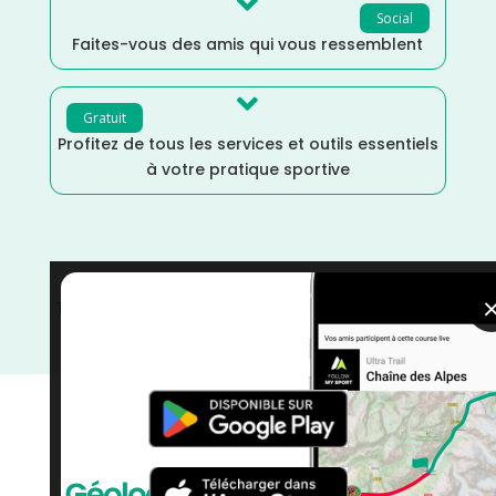

Social
Faites-vous des amis qui vous ressemblent

Gratuit
Profitez de tous les services et outils essentiels
à votre pratique sportive
Trail
/
La Réunion
/
France
/
Distance Semi
/
Distance
Marathon
/
Distance Faible
/
Distance 100k
/
Décembre
/
courses