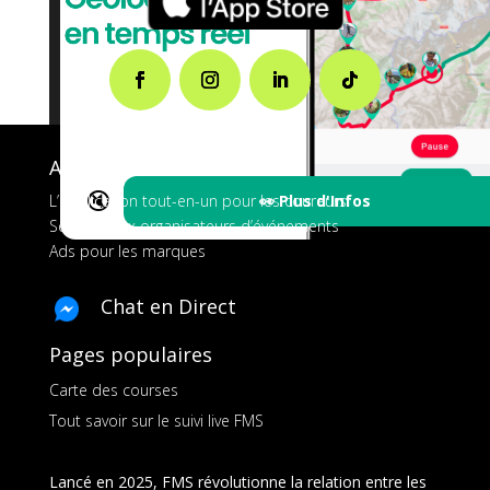
A propos de FMS
🔇
👀 Plus d'Infos
L’application tout-en-un pour les coureurs
Services aux organisateurs d’événements
Ads pour les marques
Chat en Direct
Pages populaires
Carte des courses
Tout savoir sur le suivi live FMS
Lancé en 2025, FMS révolutionne la relation entre les