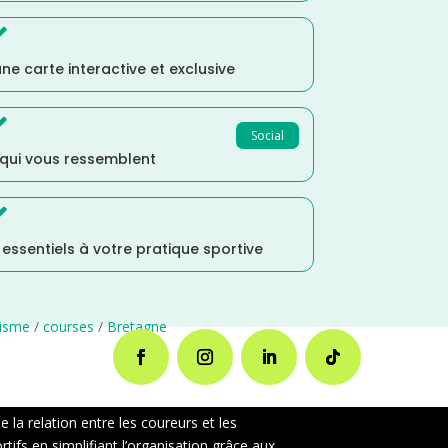

ne carte interactive et exclusive

Social
 qui vous ressemblent

s essentiels à votre pratique sportive
risme
/
courses
/
Bretagne
la relation entre les coureurs et les
ifs en simplifiant l’organisation grâce aux