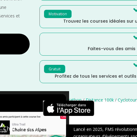
 une
Motivation
services et
Trouvez les courses idéales sur u
Faites-vous des amis
Gratuit
Profitez de tous les services et outil
tère
/
Distance Semi
/
Distance Marathon
/
Distance 100k
/
Cyclotou
×
Chat en Direct
Lancé en 2025, FMS révolutionne 
organisateurs d’événements sport