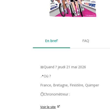
En bref
FAQ
📅Quand ? jeudi 21 mai 2026
📍Où ?
France, Bretagne, Finistère, Quimper
⏱️Chronomètreur :
Voir le site