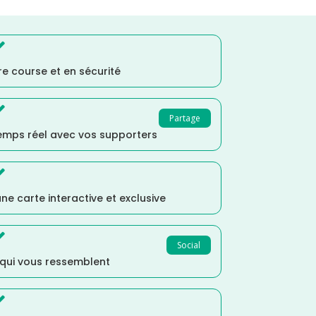

e course et en sécurité

Partage
temps réel avec vos supporters

ne carte interactive et exclusive

Social
 qui vous ressemblent
