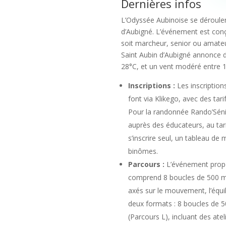
Dernières infos
L’Odyssée Aubinoise se déroulera
d’Aubigné. L’événement est conçu
soit marcheur, senior ou amateur
Saint Aubin d’Aubigné annonce d
28°C, et un vent modéré entre 1
Inscriptions :
Les inscription
font via Klikego, avec des tar
Pour la randonnée Rando’Sénior
auprès des éducateurs, au tarif
s’inscrire seul, un tableau de
binômes.
Parcours :
L’événement propo
comprend 8 boucles de 500 mè
axés sur le mouvement, l’équil
deux formats : 8 boucles de 5
(Parcours L), incluant des ateli