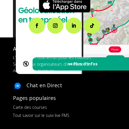
A propos de FMS
L’application tout-en-un pour les coureurs
🔇
👀 Plus d'Infos
Services aux organisateurs d’événements
Ads pour les marques
Chat en Direct
Pages populaires
Carte des courses
Tout savoir sur le suivi live FMS