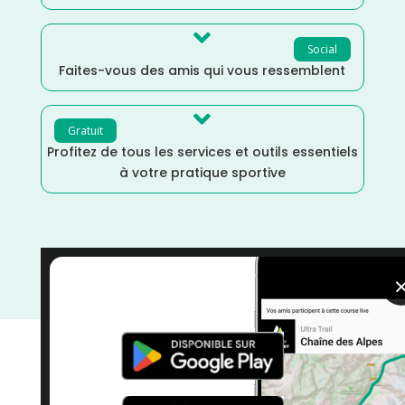

Social
Faites-vous des amis qui vous ressemblent

Gratuit
Profitez de tous les services et outils essentiels
à votre pratique sportive
Octobre
/
Grand Est
/
France
/
Distance Faible
/
courses
/
Course à Pied
/
Bas-Rhin