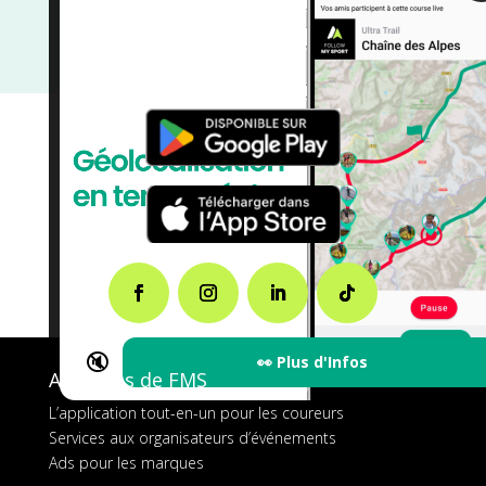
Marche Nordique
/
Marche
/
Île de France
/
France
/
Distance Semi
/
Distance Faible
/
Dénivelé Moyen
/
Dénivelé Montagne
/
Dénivelé Faible
/
Décembre
/
courses
🔇
👀 Plus d'Infos
A propos de FMS
L’application tout-en-un pour les coureurs
Services aux organisateurs d’événements
Ads pour les marques