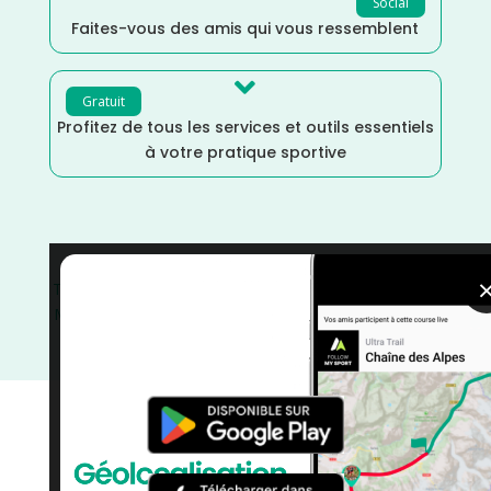
Social
Faites-vous des amis qui vous ressemblent

Gratuit
Profitez de tous les services et outils essentiels
à votre pratique sportive
Trail
/
Pays de la Loire
/
Mayenne
/
Marche Nordique
/
Marche
/
France
/
Distance Semi
/
Distance Marathon
/
Distance Faible
/
Dénivelé Plat
/
Dénivelé Faible
/
Décembre
/
courses