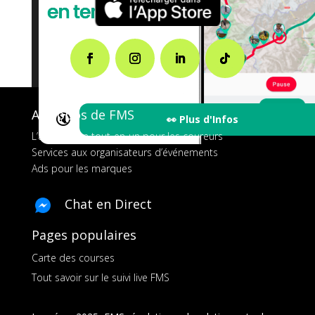
A propos de FMS
🔇
👀 Plus d'Infos
L’application tout-en-un pour les coureurs
Services aux organisateurs d’événements
Ads pour les marques
Chat en Direct
Pages populaires
Carte des courses
Tout savoir sur le suivi live FMS