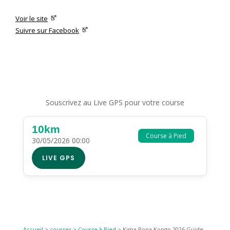
Voir le site
Suivre sur Facebook
Souscrivez au Live GPS pour votre course
10km
Course à Pied
30/05/2026 00:00
LIVE GPS
Accueil
>
courses
>
Course à Pied
>
Kima Pona Kongo 2026 Guide