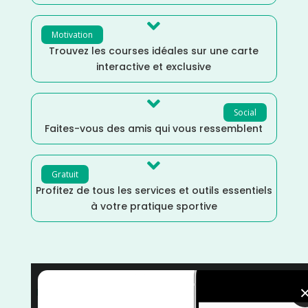

Motivation
Trouvez les courses idéales sur une carte
interactive et exclusive

Social
Faites-vous des amis qui vous ressemblent

Gratuit
Profitez de tous les services et outils essentiels
à votre pratique sportive
Paris
/
Mai
/
Île de France
/
France
/
Distance Faible
/
courses
/
Course à Pied