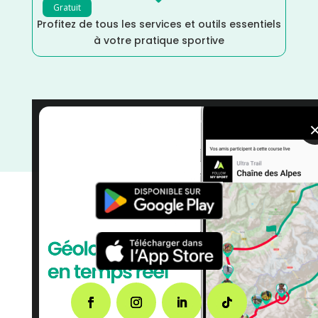
Gratuit
Profitez de tous les services et outils essentiels
à votre pratique sportive
Trail
/
La Réunion
/
Kilomètre Vertical
/
France
/
Distance Faible
/
Dénivelé Montagne
/
courses
/
Course à Pied
/
Avril