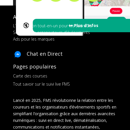
A propos de FMS
🔇
👀 Plus d'Infos
L’application tout-en-un pour les coureurs
Services aux organisateurs d’événements
Ads pour les marques
Chat en Direct
Pages populaires
Carte des courses
Tout savoir sur le suivi live FMS
Lancé en 2025, FMS révolutionne la relation entre les
coureurs et les organisateurs d’événements sportifs en
simplifiant l’organisation grâce aux dernières avancées
numériques : suivi en direct live, dématérialisation,
communications et notifications instantanées,