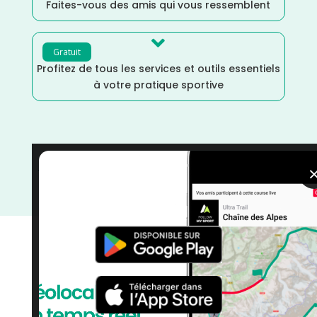
Faites-vous des amis qui vous ressemblent

Gratuit
Profitez de tous les services et outils essentiels
à votre pratique sportive
Trail
/
Occitanie
/
Marche Nordique
/
Marche
/
Gard
/
France
/
Distance Semi
/
Distance Faible
/
Dénivelé
Plat
/
Dénivelé Faible
/
courses
/
Avril