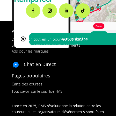
A propos de FMS
🔇
👀 Plus d'Infos
L’application tout-en-un pour les coureurs
Services aux organisateurs d’événements
Ads pour les marques
Chat en Direct
Pages populaires
Carte des courses
Tout savoir sur le suivi live FMS
Lancé en 2025, FMS révolutionne la relation entre les
coureurs et les organisateurs d’événements sportifs en