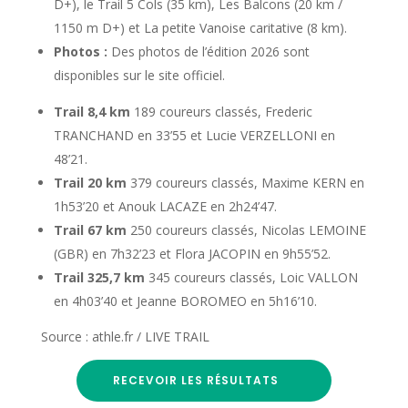
D+), le Trail 5 Cols (35 km), Les Balcons (20 km /
1150 m D+) et La petite Vanoise caritative (8 km).
Photos :
Des photos de l’édition 2026 sont
disponibles sur le site officiel.
Trail 8,4 km
189 coureurs classés, Frederic
TRANCHAND en 33’55 et Lucie VERZELLONI en
48’21.
Trail 20 km
379 coureurs classés, Maxime KERN en
1h53’20 et Anouk LACAZE en 2h24’47.
Trail 67 km
250 coureurs classés, Nicolas LEMOINE
(GBR) en 7h32’23 et Flora JACOPIN en 9h55’52.
Trail 325,7 km
345 coureurs classés, Loic VALLON
en 4h03’40 et Jeanne BOROMEO en 5h16’10.
Source : athle.fr / LIVE TRAIL
RECEVOIR LES RÉSULTATS