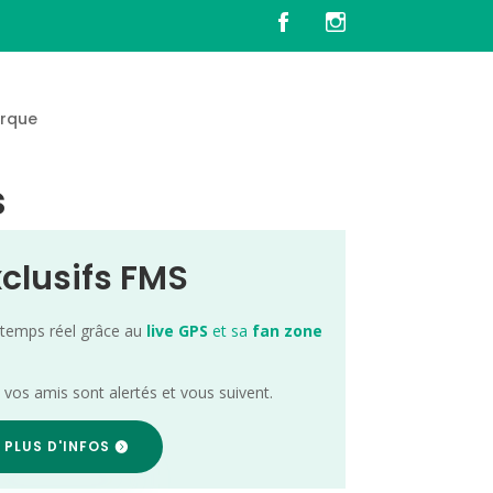
rque
s
xclusifs FMS
 temps réel grâce au
live GPS
et sa
fan zone
; vos amis sont alertés et vous suivent.
 PLUS D'INFOS