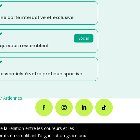

ne carte interactive et exclusive

Social
 qui vous ressemblent

s essentiels à votre pratique sportive
/
Ardennes
la relation entre les coureurs et les
ifs en simplifiant l’organisation grâce aux