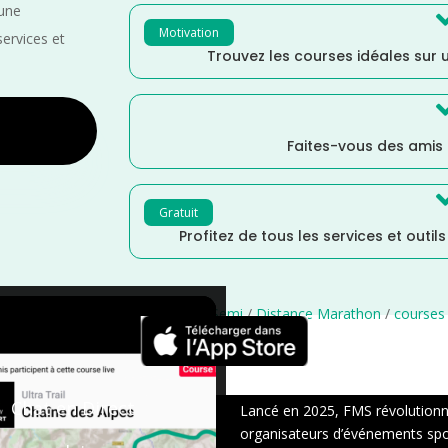
 une
Motivation
services et
Trouvez les courses idéales sur u
Faites-vous des amis
Gratuit
Profitez de tous les services et outil
s
/
Grand Est
/
France
/
Distance Semi
/
Distance Marathon
/
courses
×
Chat en Direct
Lancé en 2025, FMS révolutionne 
organisateurs d’événements sport