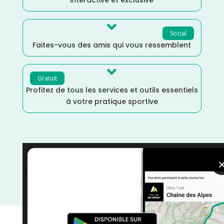

Social
Faites-vous des amis qui vous ressemblent

Gratuit
Profitez de tous les services et outils essentiels
à votre pratique sportive
VTT
/
Vélo tout terrain
/
Randonnée
/
Octobre
/
Marche
/
France
/
Distance Semi
/
Distance Marathon
/
Distance Faible
/
Distance 100k
/
Dénivelé Faible
/
courses
/
Auvergne Rhône Alpes
/
Allier