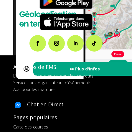
A propos de FMS
🔇
👀 Plus d'Infos
L’application tout-en-un pour les coureurs
Services aux organisateurs d’événements
Ads pour les marques
Chat en Direct
Pages populaires
Carte des courses