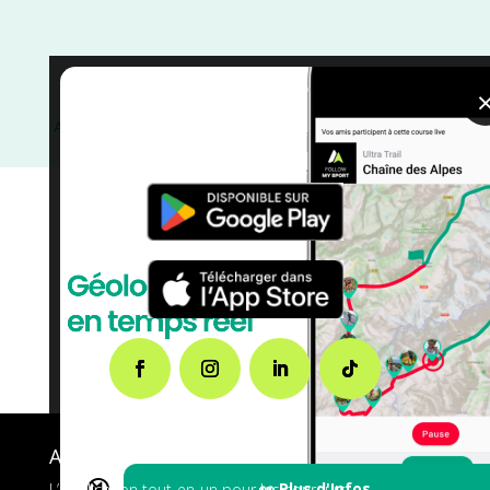
Vélo tout terrain
/
Pays de la Loire
/
Octobre
/
Loire
Atlantique
/
Gravel
/
France
/
Distance 100k
/
Dénivelé
Plat
/
courses
A propos de FMS
🔇
👀 Plus d'Infos
L’application tout-en-un pour les coureurs