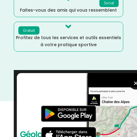
Social
Faites-vous des amis qui vous ressemblent

Gratuit
Profitez de tous les services et outils essentiels
à votre pratique sportive
Trail
/
Provence Alpes Côte d'Azur
/
Octobre
/
France
/
Distance Semi
/
Distance Marathon
/
Distance 100k
/
Dénivelé Plat
/
courses
/
Bouches du Rhône