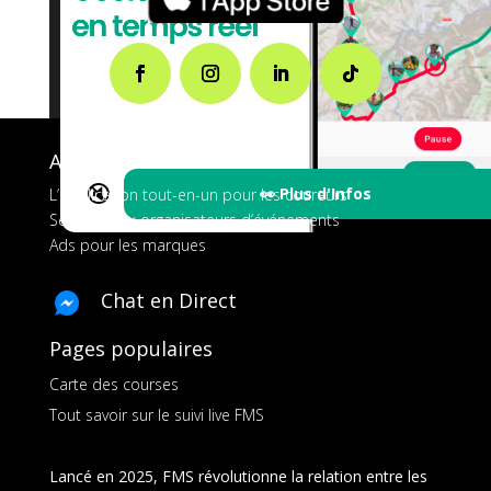
A propos de FMS
🔇
👀 Plus d'Infos
L’application tout-en-un pour les coureurs
Services aux organisateurs d’événements
Ads pour les marques
Chat en Direct
Pages populaires
Carte des courses
Tout savoir sur le suivi live FMS
Lancé en 2025, FMS révolutionne la relation entre les