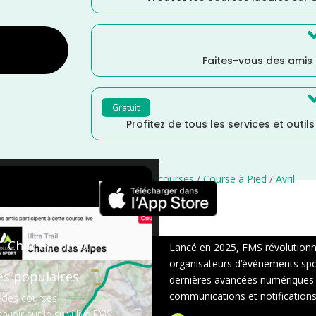
Faites-vous des amis
Gratuit
Profitez de tous les services et outil
Martinique
/
Distance Faible
/
courses
/
Course à Pied
/
Avril
×
Chat en Direct
Lancé en 2025, FMS révolutionne 
organisateurs d’événements sport
es populaires
dernières avancées numériques : s
communications et notifications 
 des courses
avoir sur le suivi live FMS