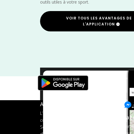
outils utiles à votre sport.
VOIR TOUS LES AVANTAGES DE
L'APPLICATION
A propos de FMS
L’application tout-en-un pour les
Pag
coureurs
Carte
Services aux organisateurs
Tout s
d’événements