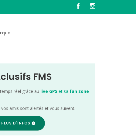
rque
xclusifs FMS
 temps réel grâce au
live GPS
et sa
fan zone
; vos amis sont alertés et vous suivent.
 PLUS D'INFOS