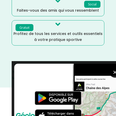

Social
Faites-vous des amis qui vous ressemblent

Gratuit
Profitez de tous les services et outils essentiels
à votre pratique sportive
Novembre
/
Normandie
/
Marche Nordique
/
Marche
/
Manche
/
France
/
Distance Faible
/
courses
/
Course à
Pied