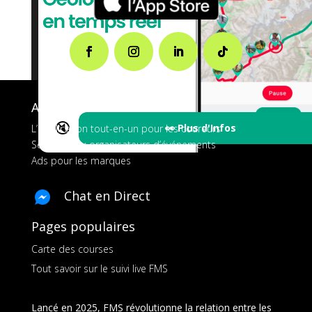
A propos de FMS
🔇
👀 Plus d'Infos
L’application tout-en-un pour les coureurs
Services aux organisateurs d’événements
Ads pour les marques
Chat en Direct
Pages populaires
Carte des courses
Tout savoir sur le suivi live FMS
Lancé en 2025, FMS révolutionne la relation entre les