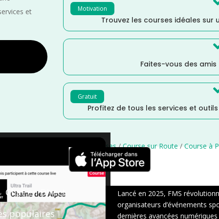
Motivation
services et
Trouvez les courses idéales sur u
Faites-vous des amis
Gratuit
Profitez de tous les services et outil
enne
/
Mai
/
Distance Faible
/
courses
/
Course sur Route
/
Course à P
×
Chat en Direct
Lancé en 2025, FMS révolutionne 
organisateurs d’événements sport
es populaires
dernières avancées numériques : s