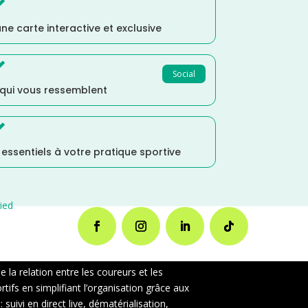

ne carte interactive et exclusive

Social
 qui vous ressemblent

s essentiels à votre pratique sportive
ied
la relation entre les coureurs et les
ifs en simplifiant l’organisation grâce aux
uivi en direct live, dématérialisation,