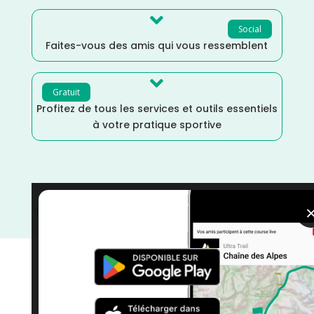

Social
Faites-vous des amis qui vous ressemblent

Gratuit
Profitez de tous les services et outils essentiels
à votre pratique sportive
Trail
/
Octobre
/
Ille et Vilaine
/
France
/
Distance Semi
/
Distance Faible
/
courses
/
Bretagne