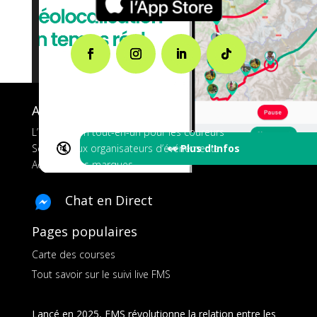
A propos de FMS
L’application tout-en-un pour les coureurs
🔇
👀 Plus d'Infos
Services aux organisateurs d’événements
Ads pour les marques
Chat en Direct
Pages populaires
Carte des courses
Tout savoir sur le suivi live FMS
Lancé en 2025, FMS révolutionne la relation entre les