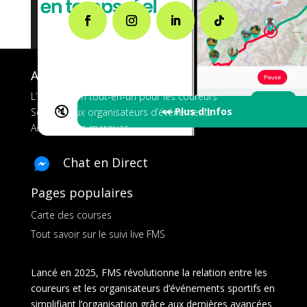
A propos de FMS
L’application tout-en-un pour les coureurs
🔇
👀 Plus d'Infos
Services aux organisateurs d’événements
Ads pour les marques
Chat en Direct
Pages populaires
Carte des courses
Tout savoir sur le suivi live FMS
Lancé en 2025, FMS révolutionne la relation entre les
coureurs et les organisateurs d’événements sportifs en
simplifiant l’organisation grâce aux dernières avancées