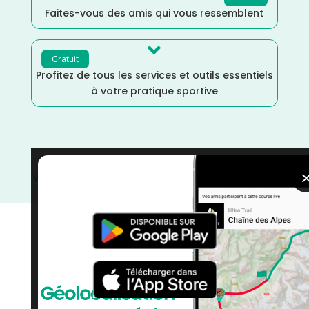
Faites-vous des amis qui vous ressemblent

Gratuit
Profitez de tous les services et outils essentiels
à votre pratique sportive
Val d'Oise
/
Octobre
/
Île de France
/
France
/
Distance
Faible
/
Dénivelé Faible
/
courses
/
Course à Pied