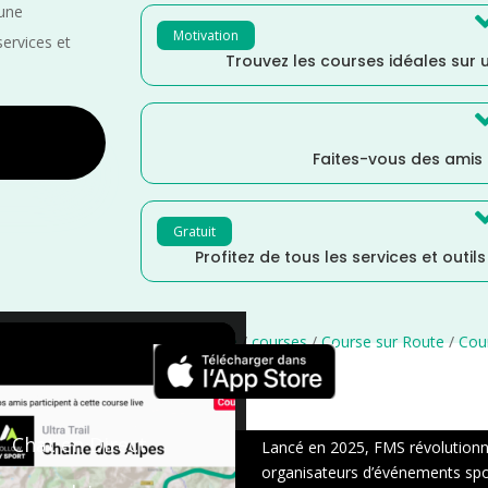
 une
Motivation
services et
Trouvez les courses idéales sur u
Faites-vous des amis
Gratuit
Profitez de tous les services et outil
 France
/
France
/
Distance Faible
/
courses
/
Course sur Route
/
Cou
×
Chat en Direct
Lancé en 2025, FMS révolutionne 
organisateurs d’événements sport