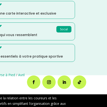

ne carte interactive et exclusive

Social
 qui vous ressemblent

s essentiels à votre pratique sportive
rse à Pied
/
Avril
la relation entre les coureurs et les
ifs en simplifiant l’organisation grâce aux