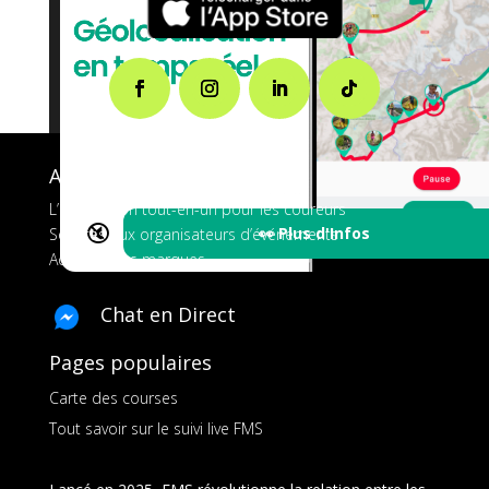
A propos de FMS
L’application tout-en-un pour les coureurs
🔇
👀 Plus d'Infos
Services aux organisateurs d’événements
Ads pour les marques
Chat en Direct
Pages populaires
Carte des courses
Tout savoir sur le suivi live FMS