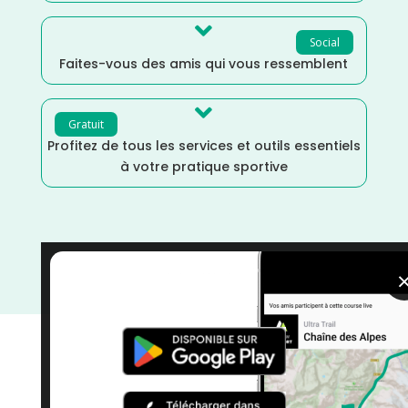

Social
Faites-vous des amis qui vous ressemblent

Gratuit
Profitez de tous les services et outils essentiels
à votre pratique sportive
Vendée
/
Pays de la Loire
/
Juin
/
France
/
Distance
Faible
/
courses
/
Course à Pied