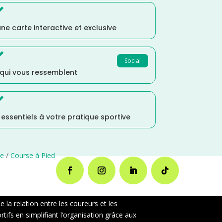

ne carte interactive et exclusive

Social
 qui vous ressemblent

s essentiels à votre pratique sportive
te
/
Course à Pied
la relation entre les coureurs et les
ifs en simplifiant l’organisation grâce aux