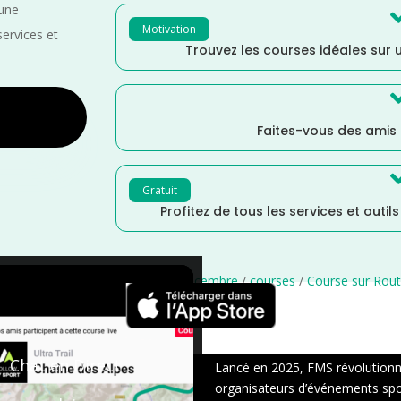
 une
Motivation
services et
Trouvez les courses idéales sur u
Faites-vous des amis
Gratuit
Profitez de tous les services et outil
Est
/
France
/
Distance Faible
/
Décembre
/
courses
/
Course sur Rou
×
Chat en Direct
Lancé en 2025, FMS révolutionne 
organisateurs d’événements sport