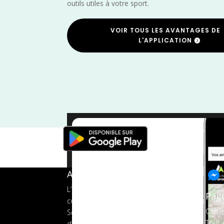
outils utiles à votre sport.
VOIR TOUS LES AVANTAGES DE
L'APPLICATION
Indre
/
A propos de FMS
L’application tout-en-un pour les
Pag
coureurs
Carte
Services aux organisateurs
Tout s
d’événements