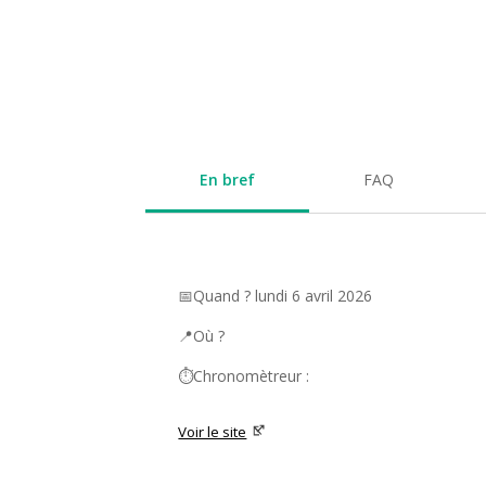
En bref
FAQ
📅Quand ? lundi 6 avril 2026
📍Où ?
⏱️Chronomètreur :
Voir le site