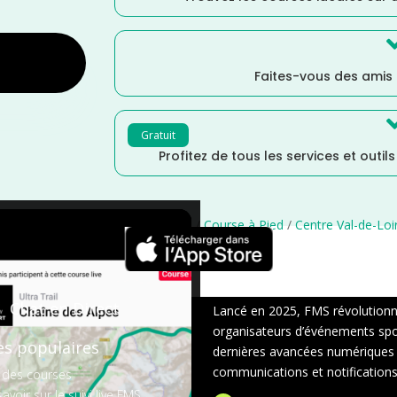
Faites-vous des amis
Gratuit
Profitez de tous les services et outil
France
/
Distance Faible
/
courses
/
Course à Pied
/
Centre Val-de-Loi
×
Chat en Direct
Lancé en 2025, FMS révolutionne 
organisateurs d’événements sport
es populaires
dernières avancées numériques : s
communications et notifications 
 des courses
avoir sur le suivi live FMS