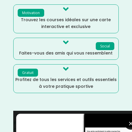

Motivation
Trouvez les courses idéales sur une carte
interactive et exclusive

Social
Faites-vous des amis qui vous ressemblent

Gratuit
Profitez de tous les services et outils essentiels
à votre pratique sportive
France
/
Distance Faible
/
courses
/
Course sur Route
/
Course à Pied
/
Côte d'Or
/
Bourgogne Franche-Comté