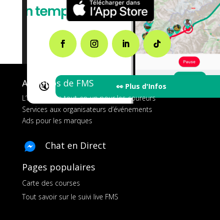
A propos de FMS
🔇
👀 Plus d'Infos
L’application tout-en-un pour les coureurs
Services aux organisateurs d’événements
Ads pour les marques
Chat en Direct
Pages populaires
Carte des courses
Tout savoir sur le suivi live FMS