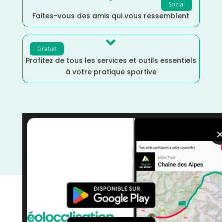
Social
Faites-vous des amis qui vous ressemblent

Gratuit
Profitez de tous les services et outils essentiels
à votre pratique sportive
Trail
/
Novembre
/
Nouvelle Aquitaine
/
Marche
Nordique
/
Marche
/
France
/
Dordogne
/
Distance
Semi
/
Distance Marathon
/
Distance Faible
/
Dénivelé
Moyen
/
Dénivelé Montagne
/
courses