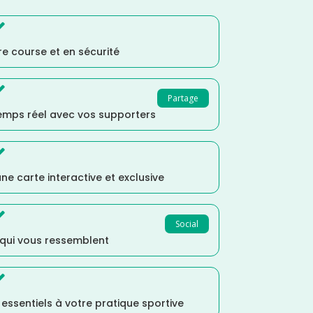

e course et en sécurité

Partage
temps réel avec vos supporters

ne carte interactive et exclusive

Social
 qui vous ressemblent

s essentiels à votre pratique sportive