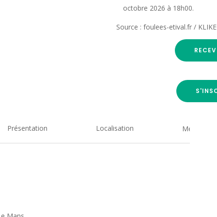
octobre 2026 à 18h00.
Source : foulees-etival.fr / KLI
RECEV
S'INS
Présentation
Localisation
Medias
 Le Mans