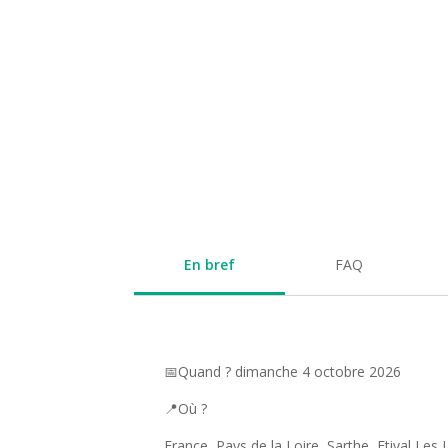
En bref
FAQ
📅Quand ? dimanche 4 octobre 2026
📍Où ?
France, Pays de la Loire, Sarthe, Etival Les