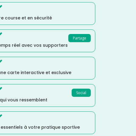

e course et en sécurité

Partage
temps réel avec vos supporters

ne carte interactive et exclusive

Social
 qui vous ressemblent

s essentiels à votre pratique sportive