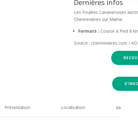
Dernières infos
Les Foulées Canaveroises auron
Chennevières sur Marne.
Formats :
Course à Pied 8 km
Source : chennevieres.com /
RECEV
S'INS
Présentation
Localisation
Medias