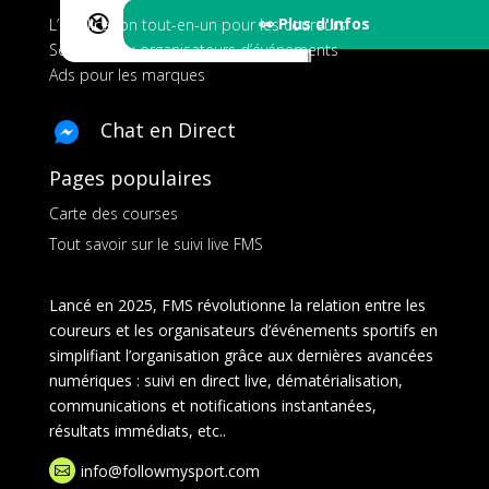
🔇
👀 Plus d'Infos
L’application tout-en-un pour les coureurs
Services aux organisateurs d’événements
Ads pour les marques
Chat en Direct
Pages populaires
Carte des courses
Tout savoir sur le suivi live FMS
Lancé en 2025, FMS révolutionne la relation entre les
coureurs et les organisateurs d’événements sportifs en
simplifiant l’organisation grâce aux dernières avancées
numériques : suivi en direct live, dématérialisation,
communications et notifications instantanées,
résultats immédiats, etc..
info@followmysport.com
