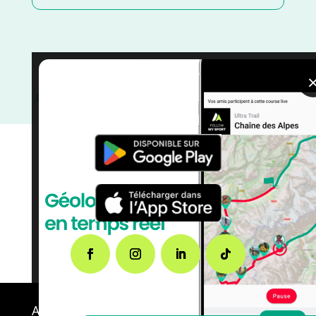
Seine Maritime
/
Octobre
/
Normandie
/
France
/
Distance Faible
/
Dénivelé Faible
/
courses
/
Course à
Pied
A propos de FMS