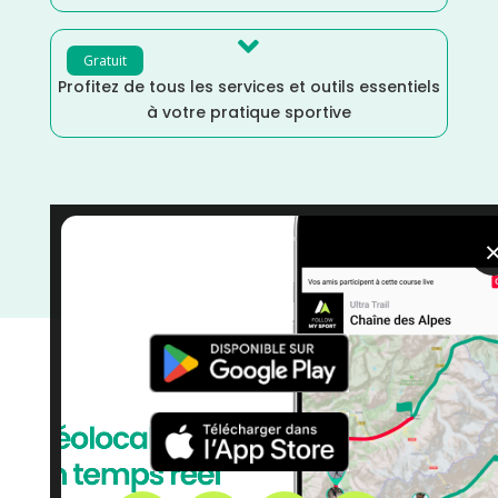

Gratuit
Profitez de tous les services et outils essentiels
à votre pratique sportive
Trail
/
Nouvelle Aquitaine
/
Juillet
/
France
/
Distance
Semi
/
Distance Faible
/
Dénivelé Plat
/
Dénivelé
Montagne
/
courses
/
Corrèze