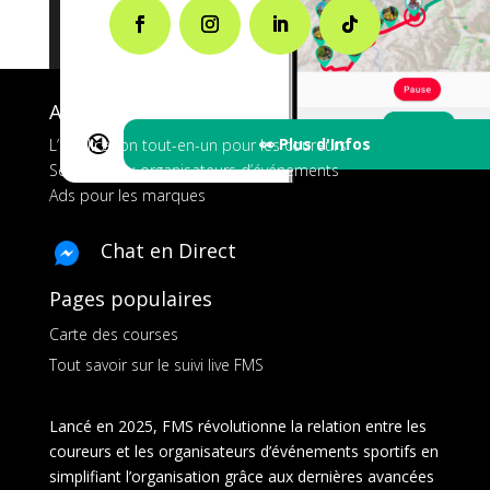
A propos de FMS
🔇
👀 Plus d'Infos
L’application tout-en-un pour les coureurs
Services aux organisateurs d’événements
Ads pour les marques
Chat en Direct
Pages populaires
Carte des courses
Tout savoir sur le suivi live FMS
Lancé en 2025, FMS révolutionne la relation entre les
coureurs et les organisateurs d’événements sportifs en
simplifiant l’organisation grâce aux dernières avancées