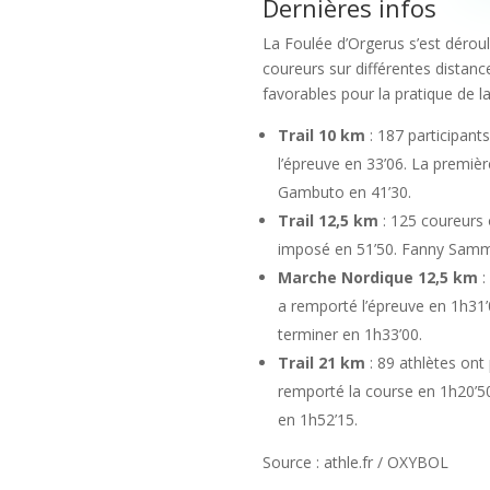
Dernières infos
La Foulée d’Orgerus s’est dérou
coureurs sur différentes distan
favorables pour la pratique de l
Trail 10 km
: 187 participant
l’épreuve en 33’06. La premièr
Gambuto en 41’30.
Trail 12,5 km
: 125 coureurs o
imposé en 51’50. Fanny Samm
Marche Nordique 12,5 km
:
a remporté l’épreuve en 1h31’
terminer en 1h33’00.
Trail 21 km
: 89 athlètes ont
remporté la course en 1h20’5
en 1h52’15.
Source : athle.fr / OXYBOL