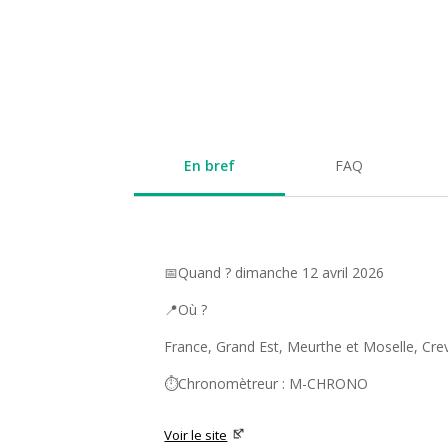
En bref
FAQ
📅Quand ? dimanche 12 avril 2026
📍Où ?
France, Grand Est, Meurthe et Moselle, Cre
⏱️Chronomètreur : M-CHRONO
Voir le site