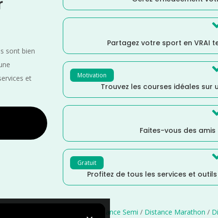
r
Partagez votre sport en VRAI 
es sont bien
 une
Motivation
services et
Trouvez les courses idéales sur u
Faites-vous des amis
Gratuit
Profitez de tous les services et outil
Marche
/
Grand Est
/
France
/
Distance Semi
/
Distance Marathon
/
D