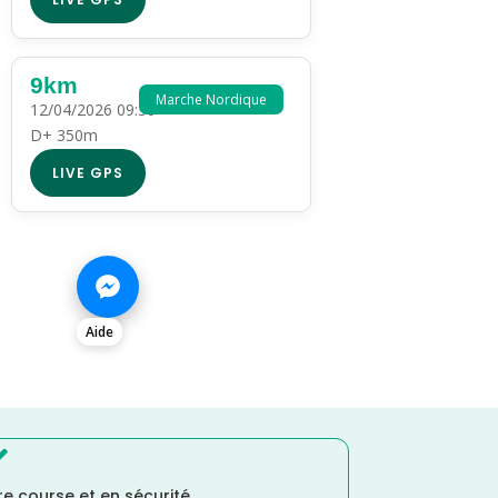
9km
Marche Nordique
12/04/2026 09:30
D+ 350m
LIVE GPS
Aide

e course et en sécurité