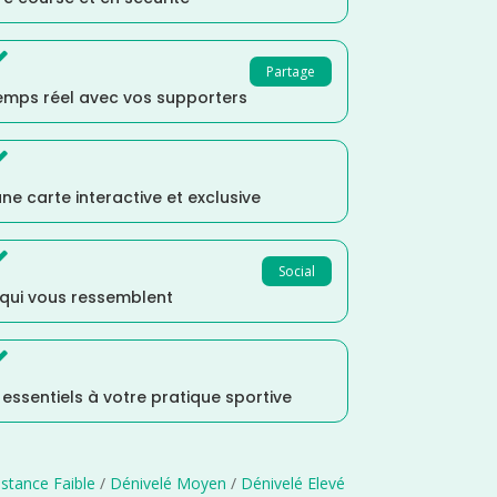

Partage
temps réel avec vos supporters

ne carte interactive et exclusive

Social
 qui vous ressemblent

s essentiels à votre pratique sportive
istance Faible
/
Dénivelé Moyen
/
Dénivelé Elevé