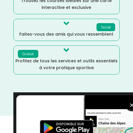
Trouvez les courses idéales sur une carte
interactive et exclusive

Social
Faites-vous des amis qui vous ressemblent

Gratuit
Profitez de tous les services et outils essentiels
à votre pratique sportive
Pyrénées Atlantiques
/
Nouvelle Aquitaine
/
Juin
/
France
/
Distance Marathon
/
courses
/
Course à Pied