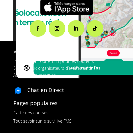
A propos de FMS
L’application tout-en-un pour les coureurs
🔇
👀 Plus d'Infos
Services aux organisateurs d’événements
Ads pour les marques
Chat en Direct
Pages populaires
Carte des courses
Tout savoir sur le suivi live FMS