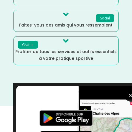

Social
Faites-vous des amis qui vous ressemblent

Gratuit
Profitez de tous les services et outils essentiels
à votre pratique sportive
Septembre
/
Occitanie
/
Gard
/
France
/
Distance
Marathon
/
courses
/
Course à Pied