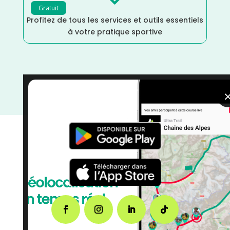

Gratuit
Profitez de tous les services et outils essentiels
à votre pratique sportive
Occitanie
/
France
/
Distance Marathon
/
courses
/
Course à Pied
/
Avril
/
Aveyron