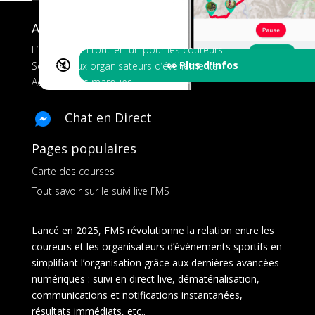
A propos de FMS
L’application tout-en-un pour les coureurs
🔇
👀 Plus d'Infos
Services aux organisateurs d’événements
Ads pour les marques
Chat en Direct
Pages populaires
Carte des courses
Tout savoir sur le suivi live FMS
Lancé en 2025, FMS révolutionne la relation entre les
coureurs et les organisateurs d’événements sportifs en
simplifiant l’organisation grâce aux dernières avancées
numériques : suivi en direct live, dématérialisation,
communications et notifications instantanées,
résultats immédiats, etc..