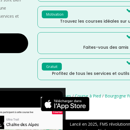
 une
Motivation
services et
Trouvez les courses idéales sur u
Faites-vous des amis
Gratuit
Profitez de tous les services et outil
France
/
Distance Marathon
/
courses
/
Course à Pied
/
Bourgogne F
×
Chat en Direct
Lancé en 2025, FMS révolutionne 