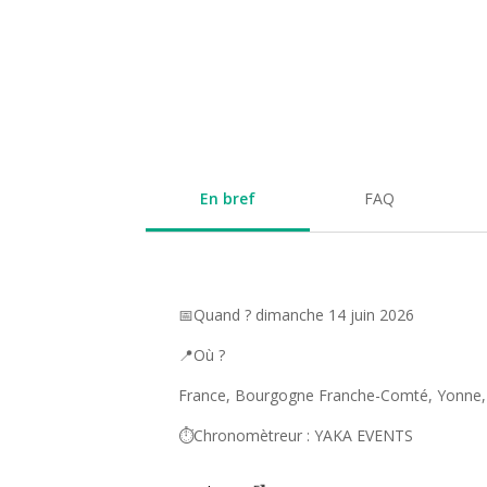
En bref
FAQ
📅Quand ? dimanche 14 juin 2026
📍Où ?
France, Bourgogne Franche-Comté, Yonne,
⏱️Chronomètreur : YAKA EVENTS