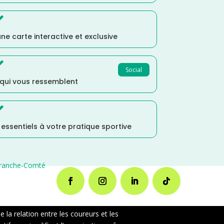

ne carte interactive et exclusive

Social
 qui vous ressemblent

s essentiels à votre pratique sportive
ranche-Comté
la relation entre les coureurs et les