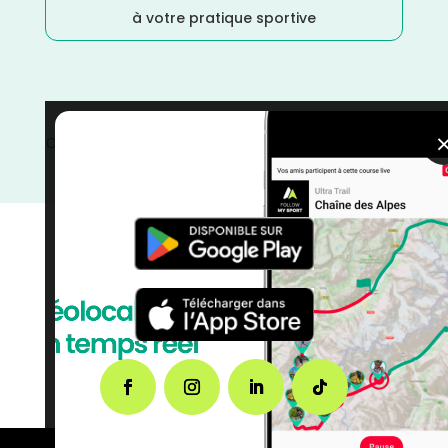
à votre pratique sportive
Octobre
/
Nouvelle Aquitaine
/
Lot et Garonne
/
France
/
Distance Marathon
/
Distance Faible
/
courses
/
Course à Pied