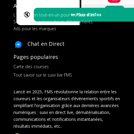
A propos de FMS
🔇
👀 Plus d'Infos
L’application tout-en-un pour les coureurs
Services aux organisateurs d’événements
Ads pour les marques
Chat en Direct
Pages populaires
Carte des courses
Tout savoir sur le suivi live FMS
Lancé en 2025, FMS révolutionne la relation entre les
coureurs et les organisateurs d’événements sportifs en
simplifiant l’organisation grâce aux dernières avancées
numériques : suivi en direct live, dématérialisation,
communications et notifications instantanées,
résultats immédiats, etc..