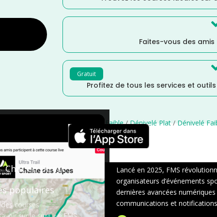
Faites-vous des amis
Gratuit
Profitez de tous les services et outil
/
Mars
/
Distance Semi
/
Distance Faible
/
Dénivelé Plat
/
Dénivelé Fai
×
Chat en Direct
Lancé en 2025, FMS révolutionne 
organisateurs d’événements sport
es populaires
dernières avancées numériques : s
communications et notifications 
 des courses
avoir sur le suivi live FMS