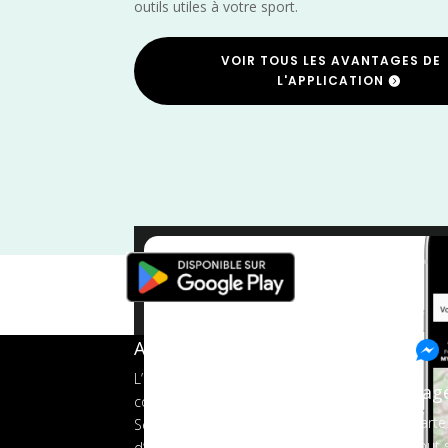
outils utiles à votre sport.
VOIR TOUS LES AVANTAGES DE
L'APPLICATION
Trail
/
Oise
A propos de FMS
L’application tout-en-un pour les
Pag
coureurs
Carte
Services aux organisateurs
Tout s
d’événements